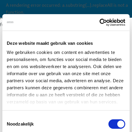
A rendering error occurred:
a.substring(...).replaceAll is not a
A rendering error occurred:
a.substring(...).replaceAll is not a
function
.
function
.
A rendering error occurred:
a.substring(...).replaceAll is not a
function
.
Deze website maakt gebruik van cookies
We gebruiken cookies om content en advertenties te
personaliseren, om functies voor social media te bieden
en om ons websiteverkeer te analyseren. Ook delen we
informatie over uw gebruik van onze site met onze
partners voor social media, adverteren en analyse. Deze
partners kunnen deze gegevens combineren met andere
informatie die u aan ze heeft verstrekt of die ze hebben
verzameld op basis van uw gebruik van hun services.
Toestemmingsselectie
Noodzakelijk