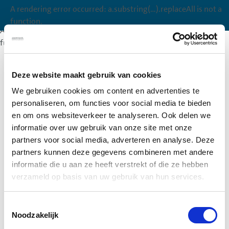
A rendering error occurred:
a.substring(...).replaceAll is not a
A rendering error occurred:
a.substring(...).replaceAll is not a
function
.
function
.
A rendering error occurred:
a.substring(...).replaceAll is not a
function
.
Deze website maakt gebruik van cookies
We gebruiken cookies om content en advertenties te
personaliseren, om functies voor social media te bieden
en om ons websiteverkeer te analyseren. Ook delen we
informatie over uw gebruik van onze site met onze
partners voor social media, adverteren en analyse. Deze
partners kunnen deze gegevens combineren met andere
informatie die u aan ze heeft verstrekt of die ze hebben
verzameld op basis van uw gebruik van hun services.
Toestemmingsselectie
Noodzakelijk