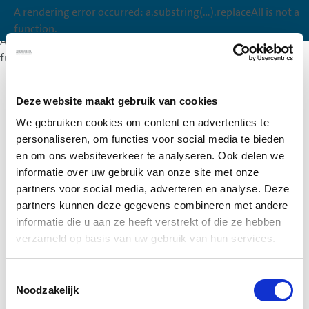
A rendering error occurred:
a.substring(...).replaceAll is not a
A rendering error occurred:
a.substring(...).replaceAll is not a
function
.
function
.
A rendering error occurred:
a.substring(...).replaceAll is not a
function
.
Deze website maakt gebruik van cookies
We gebruiken cookies om content en advertenties te
personaliseren, om functies voor social media te bieden
en om ons websiteverkeer te analyseren. Ook delen we
informatie over uw gebruik van onze site met onze
partners voor social media, adverteren en analyse. Deze
partners kunnen deze gegevens combineren met andere
informatie die u aan ze heeft verstrekt of die ze hebben
verzameld op basis van uw gebruik van hun services.
Toestemmingsselectie
Noodzakelijk