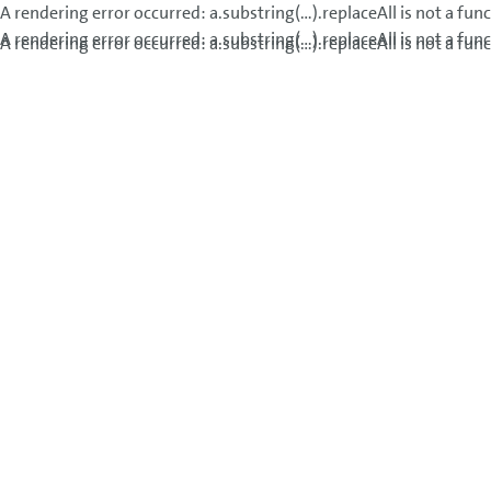
A rendering error occurred:
a.substring(...).replaceAll is not a fun
A rendering error occurred:
a.substring(...).replaceAll is not a fun
A rendering error occurred:
a.substring(...).replaceAll is not a fun