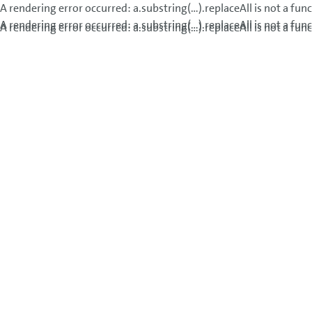
A rendering error occurred:
a.substring(...).replaceAll is not a fun
A rendering error occurred:
a.substring(...).replaceAll is not a fun
A rendering error occurred:
a.substring(...).replaceAll is not a fun