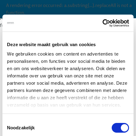
A rendering error occurred:
a.substring(...).replaceAll is not a
A rendering error occurred:
a.substring(...).replaceAll is not a
function
.
function
.
A rendering error occurred:
a.substring(...).replaceAll is not a
function
.
Deze website maakt gebruik van cookies
We gebruiken cookies om content en advertenties te
personaliseren, om functies voor social media te bieden
en om ons websiteverkeer te analyseren. Ook delen we
informatie over uw gebruik van onze site met onze
partners voor social media, adverteren en analyse. Deze
partners kunnen deze gegevens combineren met andere
informatie die u aan ze heeft verstrekt of die ze hebben
verzameld op basis van uw gebruik van hun services.
Toestemmingsselectie
Noodzakelijk