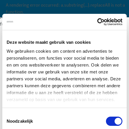
A rendering error occurred:
a.substring(...).replaceAll is not a
A rendering error occurred:
a.substring(...).replaceAll is not a
function
.
function
.
A rendering error occurred:
a.substring(...).replaceAll is not a
function
.
Deze website maakt gebruik van cookies
We gebruiken cookies om content en advertenties te
personaliseren, om functies voor social media te bieden
en om ons websiteverkeer te analyseren. Ook delen we
informatie over uw gebruik van onze site met onze
partners voor social media, adverteren en analyse. Deze
partners kunnen deze gegevens combineren met andere
informatie die u aan ze heeft verstrekt of die ze hebben
verzameld op basis van uw gebruik van hun services.
Toestemmingsselectie
Noodzakelijk