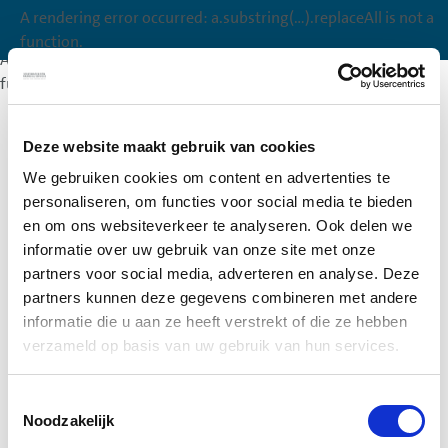
A rendering error occurred:
a.substring(...).replaceAll is not a
A rendering error occurred:
a.substring(...).replaceAll is not a
function
.
function
.
A rendering error occurred:
a.substring(...).replaceAll is not a
function
.
Deze website maakt gebruik van cookies
We gebruiken cookies om content en advertenties te
personaliseren, om functies voor social media te bieden
en om ons websiteverkeer te analyseren. Ook delen we
informatie over uw gebruik van onze site met onze
partners voor social media, adverteren en analyse. Deze
partners kunnen deze gegevens combineren met andere
informatie die u aan ze heeft verstrekt of die ze hebben
verzameld op basis van uw gebruik van hun services.
Toestemmingsselectie
Noodzakelijk