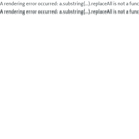
A rendering error occurred:
a.substring(...).replaceAll is not a fun
A rendering error occurred:
a.substring(...).replaceAll is not a fun
A rendering error occurred:
a.substring(...).replaceAll is not a fun