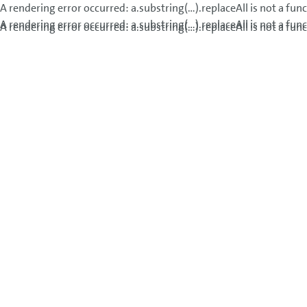
A rendering error occurred:
a.substring(...).replaceAll is not a fun
A rendering error occurred:
a.substring(...).replaceAll is not a fun
A rendering error occurred:
a.substring(...).replaceAll is not a fun