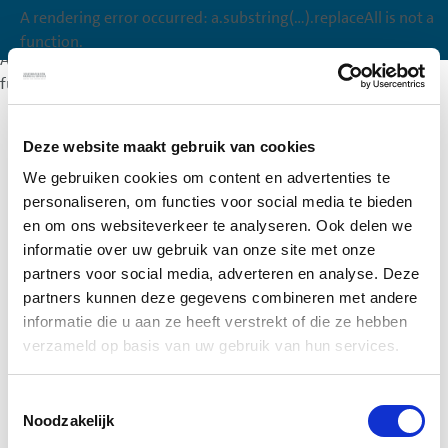
A rendering error occurred:
a.substring(...).replaceAll is not a
A rendering error occurred:
a.substring(...).replaceAll is not a
function
.
function
.
A rendering error occurred:
a.substring(...).replaceAll is not a
function
.
Deze website maakt gebruik van cookies
We gebruiken cookies om content en advertenties te
personaliseren, om functies voor social media te bieden
en om ons websiteverkeer te analyseren. Ook delen we
informatie over uw gebruik van onze site met onze
partners voor social media, adverteren en analyse. Deze
partners kunnen deze gegevens combineren met andere
informatie die u aan ze heeft verstrekt of die ze hebben
verzameld op basis van uw gebruik van hun services.
Toestemmingsselectie
Noodzakelijk