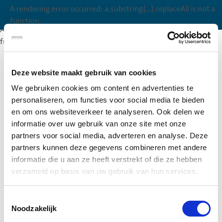
A rendering error occurred:
a.substring(...).replaceAll is not a
A rendering error occurred:
a.substring(...).replaceAll is not a
function
.
function
.
A rendering error occurred:
a.substring(...).replaceAll is not a
function
.
Deze website maakt gebruik van cookies
We gebruiken cookies om content en advertenties te
personaliseren, om functies voor social media te bieden
en om ons websiteverkeer te analyseren. Ook delen we
informatie over uw gebruik van onze site met onze
partners voor social media, adverteren en analyse. Deze
partners kunnen deze gegevens combineren met andere
informatie die u aan ze heeft verstrekt of die ze hebben
verzameld op basis van uw gebruik van hun services.
Toestemmingsselectie
Noodzakelijk